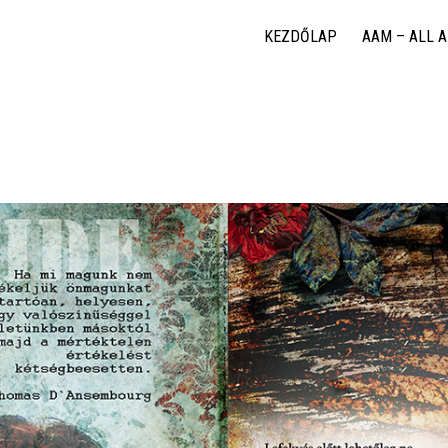
KEZDŐLAP
AAM – ALL 
etemben