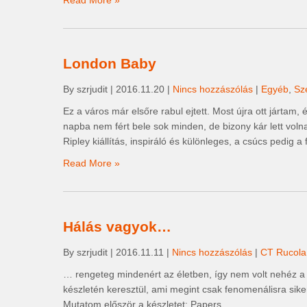
Read More »
London Baby
By szrjudit
|
2016.11.20
|
Nincs hozzászólás
|
Egyéb
,
Sz
Ez a város már elsőre rabul ejtett. Most újra ott járta
napba nem fért bele sok minden, de bizony kár lett voln
Ripley kiállítás, inspiráló és különleges, a csúcs pedig a
Read More »
Hálás vagyok…
By szrjudit
|
2016.11.11
|
Nincs hozzászólás
|
CT Rucola
… rengeteg mindenért az életben, így nem volt nehéz a 
készletén keresztül, ami megint csak fenomenálisra siker
Mutatom először a készletet: Papers