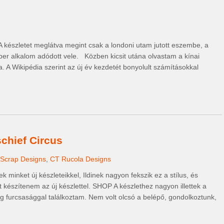
 A készletet meglátva megint csak a londoni utam jutott eszembe, a
er alkalom adódott vele. Közben kicsit utána olvastam a kínai
. A Wikipédia szerint az új év kezdetét bonyolult számításokkal
chief Circus
 Scrap Designs
,
CT Rucola Designs
 minket új készleteikkel, Ildinek nagyon fekszik ez a stílus, és
t készítenem az új készlettel. SHOP A készlethez nagyon illettek a
eteg furcsasággal találkoztam. Nem volt olcsó a belépő, gondolkoztunk,