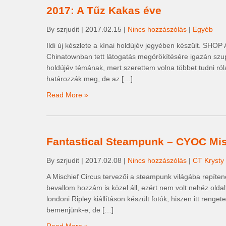
2017: A Tűz Kakas éve
By szrjudit
|
2017.02.15
|
Nincs hozzászólás
|
Egyéb
Ildi új készlete a kínai holdújév jegyében készült. SHOP
Chinatownban tett látogatás megörökítésére igazán szup
holdújév témának, mert szerettem volna többet tudni róla
határozzák meg, de az […]
Read More »
Fantastical Steampunk – CYOC Mis
By szrjudit
|
2017.02.08
|
Nincs hozzászólás
|
CT Krysty
A Mischief Circus tervezői a steampunk világába repítenek
bevallom hozzám is közel áll, ezért nem volt nehéz oldal
londoni Ripley kiállításon készült fotók, hiszen itt reng
bemenjünk-e, de […]