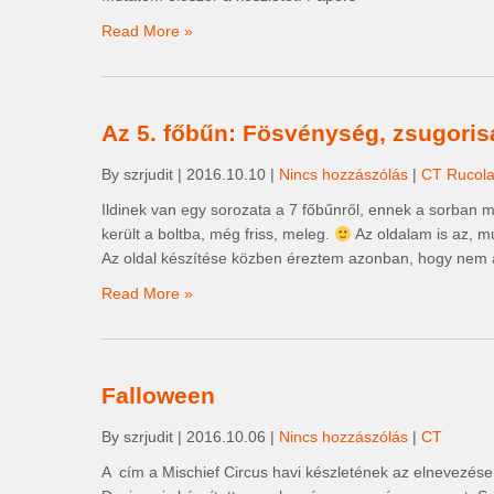
Read More »
Az 5. főbűn: Fösvénység, zsugoris
By szrjudit
|
2016.10.10
|
Nincs hozzászólás
|
CT Rucola
Ildinek van egy sorozata a 7 főbűnről, ennek a sorban
került a boltba, még friss, meleg.
Az oldalam is az, mu
Az oldal készítése közben éreztem azonban, hogy nem ak
Read More »
Falloween
By szrjudit
|
2016.10.06
|
Nincs hozzászólás
|
CT
A cím a Mischief Circus havi készletének az elnevezése,