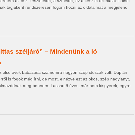
etem az őszi készleteket, a színeket, ez a készlet telitalálat. Ildinél
ak tagjaként rendszeresen fogom hozni az oldalaimat a megjelenő
ttas széljáró” – Mindenünk a ló
s
z első évek babázása számomra nagyon szép időszak volt. Duplán
rről is fogok még írni, de most, elnézve ezt az okos, szép nagylányt,
fogalmazódnak meg bennem. Lassan 9 éves, már nem kisgyerek, egyre