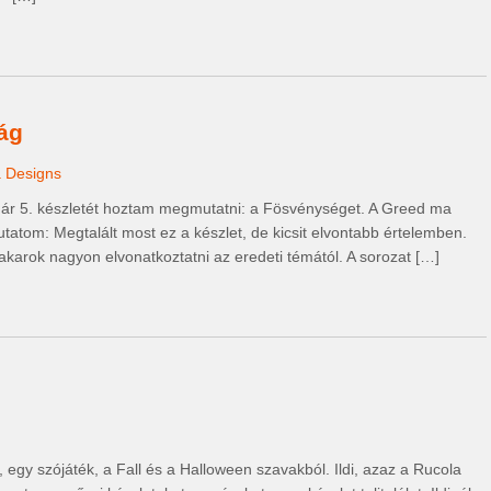
ág
 Designs
 már 5. készletét hoztam megmutatni: a Fösvénységet. A Greed ma
tatom: Megtalált most ez a készlet, de kicsit elvontabb értelemben.
arok nagyon elvonatkoztatni az eredeti témától. A sorozat […]
 egy szójáték, a Fall és a Halloween szavakból. Ildi, azaz a Rucola