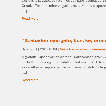
Designs is készített egy elem és egy papír csomagot. Szer
Creative Team member vagyok, azaz a Kreatív csapatán
[…]
Read More »
“Szabadon nyargaló, büszke, örömi
By szrjudit
|
2016.10.04
|
Nincs hozzászólás
|
Személye
A gyerekek ajándékok az életben. Sokszorosan azok. A
átélhettem, és rengeteget adott másodszorra is. Biztos e
akivé lett az én egykori pici babám, más gondolatok 
[…]
Read More »