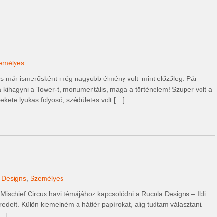
emélyes
m, és már ismerősként még nagyobb élmény volt, mint előzőleg. Pár
a kihagyni a Tower-t, monumentális, maga a történelem! Szuper volt a
 fekete lyukas folyosó, szédületes volt […]
 Designs
,
Személyes
Mischief Circus havi témájához kapcsolódni a Rucola Designs – Ildi
edett. Külön kiemelném a háttér papírokat, alig tudtam választani.
 […]