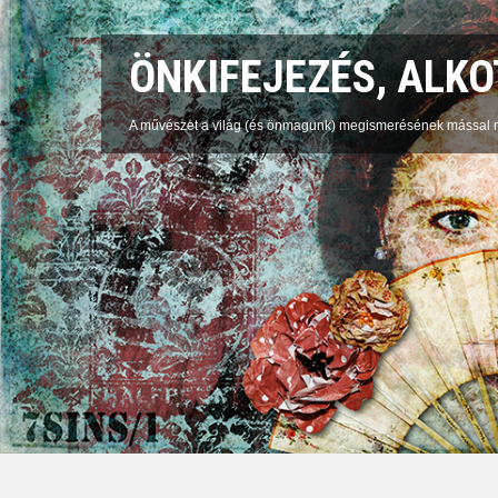
ÖNKIFEJEZÉS, ALK
A művészet a világ (és önmagunk) megismerésének mással n