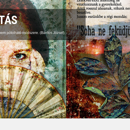
OTÁS
em pótolható módszere. (Bárdos József)